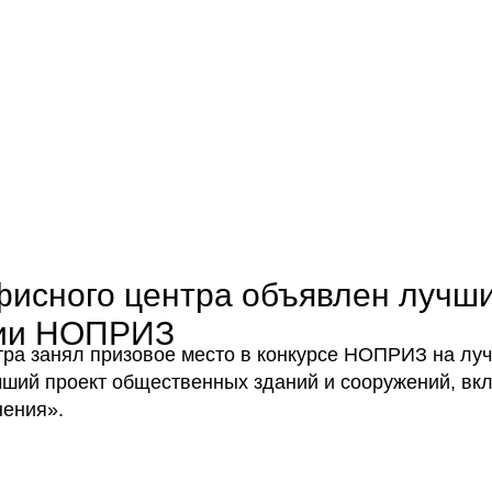
Пр
О нас
Услуги
Команда
фисного центра объявлен лучш
сии НОПРИЗ
тра занял призовое место в конкурсе НОПРИЗ на лу
чший проект общественных зданий и сооружений, вк
нения».