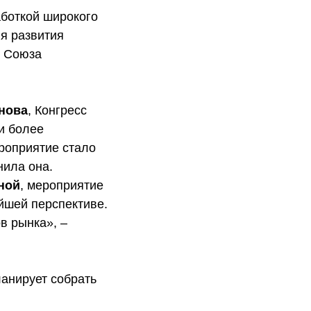
боткой широкого
я развития
о Союза
нова
, Конгресс
и более
роприятие стало
нила она.
ной
, мероприятие
йшей перспективе.
в рынка», –
ланирует собрать