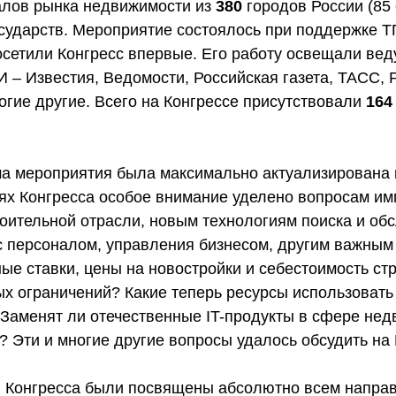
лов рынка недвижимости из
380
городов России (85
сударств. Мероприятие состоялось при поддержке 
осетили Конгресс впервые. Его
работу освещали ве
– Известия, Ведомости, Российская газета, ТАСС, 
огие другие. Всего на Конгрессе присутствовали
164
а мероприятия была максимально актуализирована
иях Конгресса особое внимание уделено вопросам и
оительной отрасли, новым технологиям поиска и об
с персоналом, управления бизнесом, другим важным
ые ставки, цены на новостройки и себестоимость ст
ых ограничений? Какие теперь ресурсы использоват
? Заменят ли отечественные IT-продукты в сфере не
 Эти и многие другие вопросы удалось обсудить на 
 Конгресса были посвящены абсолютно всем направ