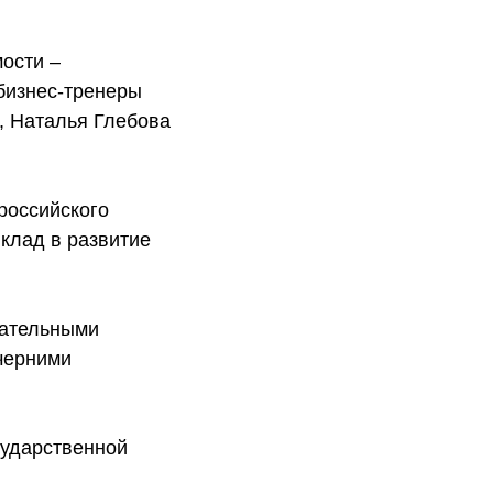
ости –
бизнес-тренеры
, Наталья Глебова
российского
клад в развитие
кательными
черними
сударственной