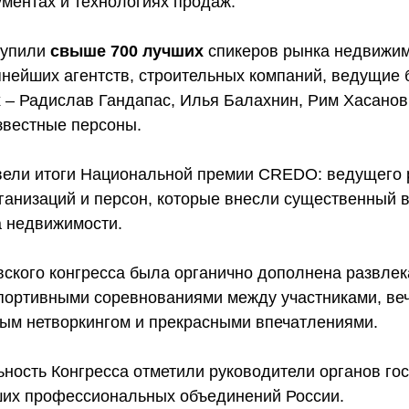
ументах и технологиях продаж.
тупили
свыше 700 лучших
спикеров рынка недвижим
пнейших агентств, строительных компаний, ведущие 
х – Радислав Гандапас, Илья Балахнин, Рим Хасанов
звестные персоны.
вели итоги Национальной премии CREDO: ведущего 
ганизаций и персон, которые внесли существенный в
а недвижимости.
ского конгресса была органично дополнена развле
портивными соревнованиями между участниками, ве
ным нетворкингом и прекрасными впечатлениями.
ьность Конгресса отметили руководители органов го
ших профессиональных объединений России.