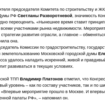
ителя председателя Комитета по строительству и Ж
 Думы РФ
Светланы Разворотневой
, значимость Ко
удно переоценить. «Нынешнее время ставит принци
 всеми участниками рынка недвижимости. Мероприя
стратегии развития отрасли, а главное – обменятьс
нила она.
седатель Комиссии по градостроительству, государс
и землепользованию Московской городской думы
Ел
сса удалось наладить искренний, живой и правдивый
лит развиваться в текущих условиях.
вской ТПП
Владимир Платонов
отметил, что Конгре
ый уровень – как по составу участников, так и по ш
 «Впервые мероприятие прошло в Москве. И впервы
нной палаты РФ», – напомнил он.