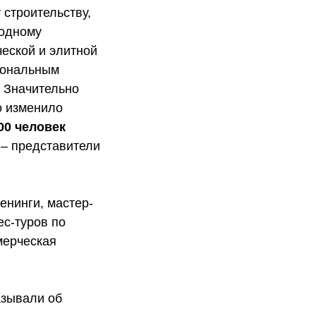
строительству,
родному
еской и элитной
иональным
. Значительно
о изменило
00 человек
 – представители
енинги, мастер-
ес-туров по
мерческая
азывали об