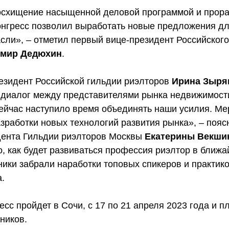
осхищение насыщенной деловой программой и прора
Конгресс позволил выработать новые предложения дл
асли», – отметил первый вице-президент Российског
мир Дедюхин
.
резидент Российской гильдии риэлторов
Ирина Зыря
 диалог между представителями рынка недвижимост
йчас наступило время объединять наши усилия. Ме
зработки новых технологий развития рынка», – пояс
дента Гильдии риэлторов Москвы
Екатерины Векши
, как будет развиваться профессия риэлтор в ближа
ники забрали наработки топовых спикеров и практико
.
с пройдет в Сочи, с 17 по 21 апреля 2023 года и п
ников.