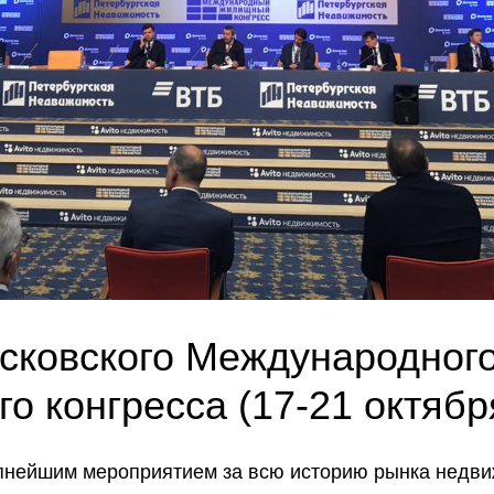
сковского Международног
о конгресса (17-21 октября
упнейшим мероприятием за всю историю рынка недви