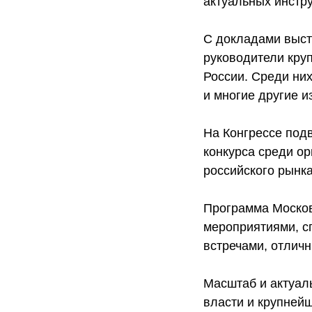
актуальных инстр
С докладами выс
руководители кру
России. Среди ни
и многие другие и
На Конгрессе под
конкурса среди ор
российского рынк
Программа Москов
мероприятиями, с
встречами, отлич
Масштаб и актуал
власти и крупней