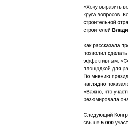
«Хочу выразить в
круга вопросов. 
строительной отр
строителей
Влади
Как рассказала п
позволил сделать
эффективным. «Се
площадкой для ра
По мнению прези
наглядно показало
«Важно, что участ
резюмировала она
Следующий Конгрес
свыше
5 000
участ