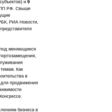
 субъектов) и
9
ТПП РФ. Свыше
дущие
РБК, РИА Новости,
представителя
 под меняющиеся
мпортозамещения,
служивания
 темам. Как
роительства в
ь для продвижения
движимости
Конгрессе.
лениям бизнеса в