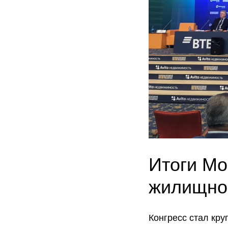
Итоги Мо
жилищног
Конгресс стал кр