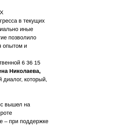
КХ
нгресса в текущих
пиально иные
тие позволило
я опытом и
твенной 6 36 15
ена Николаева,
 диалог, который,
сс вышел на
ироте
е – при поддержке