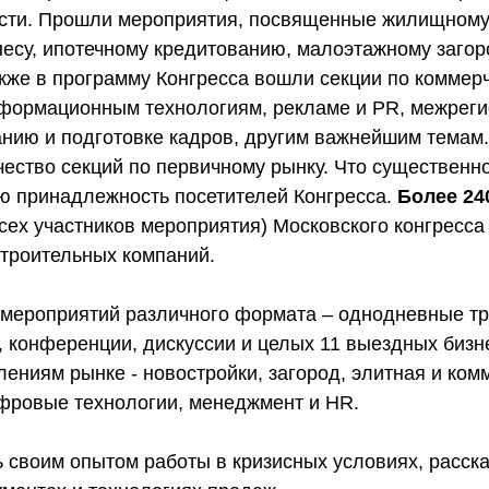
ти. Прошли мероприятия, посвященные жилищному 
несу, ипотечному кредитованию, малоэтажному заго
кже в программу Конгресса вошли секции по коммерч
формационным технологиям, рекламе и PR, межрег
анию и подготовке кадров, другим важнейшим темам
чество секций по первичному рынку. Что существенн
 принадлежность посетителей Конгресса.
Более
24
сех участников мероприятия) Московского конгресса
строительных компаний.
 мероприятий различного формата – однодневные тр
 конференции, дискуссии и целых 11 выездных бизн
ениям рынке - новостройки, загород, элитная и ком
фровые технологии, менеджмент и HR.
 своим опытом работы в кризисных условиях, расск