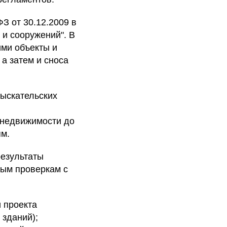
 от 30.12.2009 в
 и сооружений". В
ими объекты и
а затем и сноса
зыскательских
 недвижимости до
ям.
результаты
ным проверкам с
и проекта
 зданий);