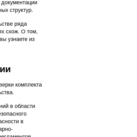
й документации
ых структур.
ьстве ряда
х схож. О том,
 вы узнаете из
ции
верки комплекта
ства.
ний в области
езопасного
асности в
арно-
регламентов.