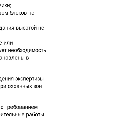
мики;
вом блоков не
дания высотой не
е или
ует необходимость
тановлены в
дения экспертизы
три охранных зон
 с требованием
оительные работы