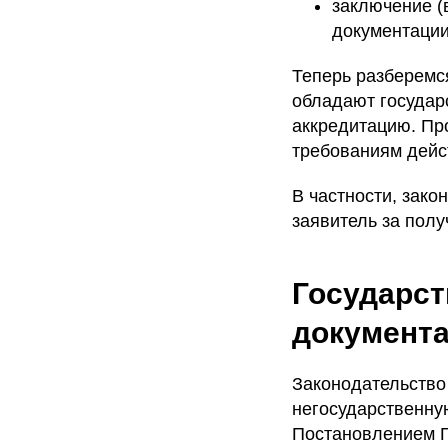
заключение (
документации
Теперь разберемся
обладают государ
аккредитацию. Пр
требованиям дейс
В частности, зак
заявитель за полу
Государст
документ
Законодательство
негосударственну
Постановлением П