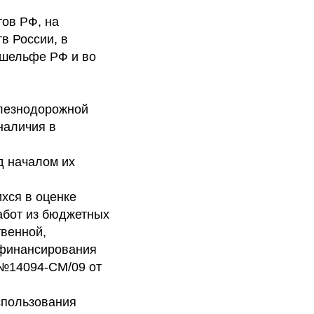
тов РФ, на
в России, в
 шельфе РФ и во
елезнодорожной
наличия в
д началом их
хся в оценке
абот из бюджетных
твенной,
 финансирования
 №14094-СМ/09 от
спользования