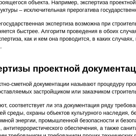
троящегося объекта. Например, экспертиза проектно
уктуры – исключительная прерогатива государственн
егосударственная экспертиза возможна при строител
яется быстрее. Алгоритм проведения в обоих случая
пертиза, как и кем она проводится, в каких случаях,
.
ертизы проектной документа
ктно-сметной документации называют процедуру про
оставляемых застройщиком или заказчиком строитель
т, соответствует ли эта документация ряду требова
й среды, охраны объектов культурного наследия, б
омной энергии, промышленной безопасности и безоп
, антитеррористического обеспечения, а также санит
им требованиям и требованиям прочих технических 