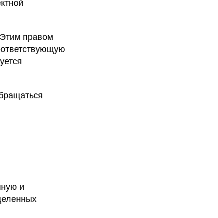
ектной
 Этим правом
соответствующую
уется
обращаться
нную и
еделенных