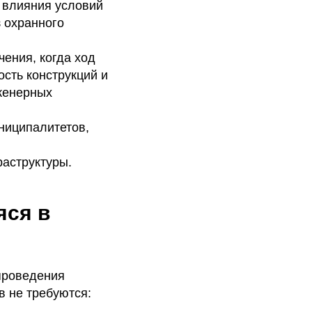
з влияния условий
 охранного
чения, когда ход
сть конструкций и
женерных
ниципалитетов,
аструктуры.
яся в
 проведения
в не требуются: