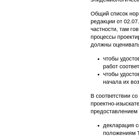
Общий список нор
редакции от 02.07
частности, там го
процессы проектир
должны оценивать
чтобы удосто
работ соотве
чтобы удосто
начала их во
В соответствии с
проектно-изыскат
предоставлением
декларация с
положениям Т