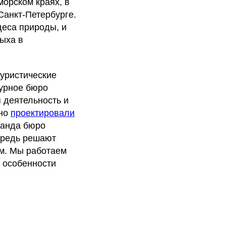
орском краях, в
Санкт-Петербурге.
деса природы, и
ыха в
туристические
турное бюро
я деятельность и
тно
проектировали
манда бюро
ередь решают
ом. Мы работаем
м особенности