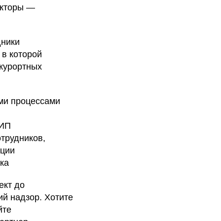
акторы —
дники
 в которой
 курортных
ими процессами
ГИП
трудников,
ации
ка
ект до
ий надзор. Хотите
йте