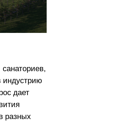
 санаториев,
в индустрию
рос дает
вития
 в разных