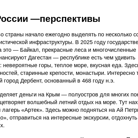
России —перспективы
во страны начало ежегодно выделять по несколько с
истической инфраструктуры. В 2025 году государств
а это — Байкал, прекрасные леса и многочисленные
нансируют Дагестан — республике есть чем удивить
 невероятные горы, теплое море, вкусная еда. Зде
ностей, старинные крепости, монастыри. Интересно 
й город Дербент, основанный в 468 году н.э.
деляет деньги на Крым — полуостров для многих по
цетворяет волшебный летний отдых на море. Тут на
 лагерь «Артек». Здесь можно подняться на Ай Петри
о», отправиться на интересные экскурсии, отдохнуть
х.