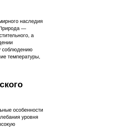
емирного наследия
 Природа —
тительного, а
дении
му соблюдению
ние температуры,
ского
льные особенности
олебания уровня
ысокую