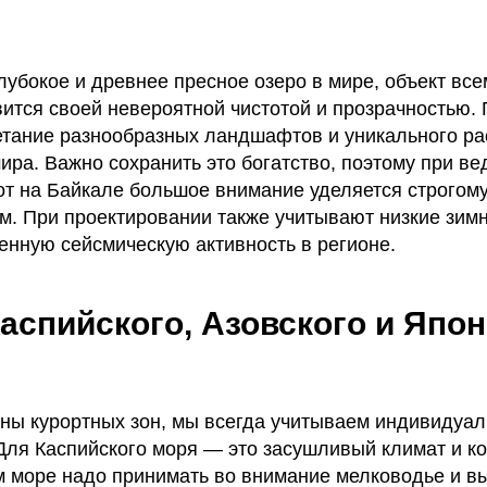
лубокое и древнее пресное озеро в мире, объект вс
тся своей невероятной чистотой и прозрачностью.
етание разнообразных ландшафтов и уникального рас
ира. Важно сохранить это богатство, поэтому при ве
от на Байкале большое внимание уделяется строго
рм. При проектировании также учитывают низкие зим
енную сейсмическую активность в регионе.
аспийского, Азовского и Япон
ны курортных зон, мы всегда учитываем индивидуа
 Для Каспийского моря — это засушливый климат и к
м море надо принимать во внимание мелководье и в