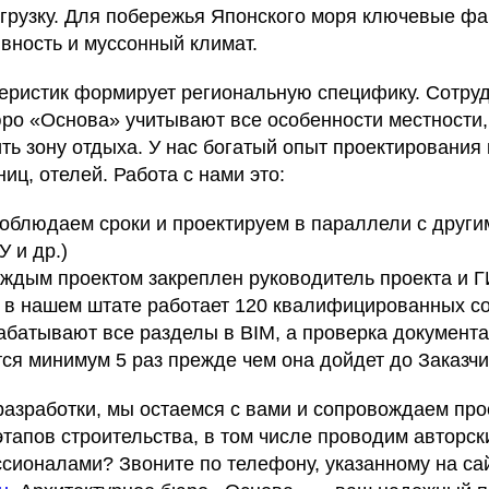
грузку. Для побережья Японского моря ключевые ф
вность и муссонный климат.
еристик формирует региональную специфику. Сотру
юро «Основа» учитывают все особенности местности,
ть зону отдыха. У нас богатый опыт проектирования
ниц, отелей. Работа с нами это:
соблюдаем сроки и проектируем в параллели с друг
У и др.)
каждым проектом закреплен руководитель проекта и 
- в нашем штате работает 120 квалифицированных со
абатывают все разделы в BIM, а проверка документ
ся минимум 5 раз прежде чем она дойдет до Заказчи
разработки, мы остаемся с вами и сопровождаем про
тапов строительства, в том числе проводим авторск
ссионалами? Звоните по телефону, указанному на са