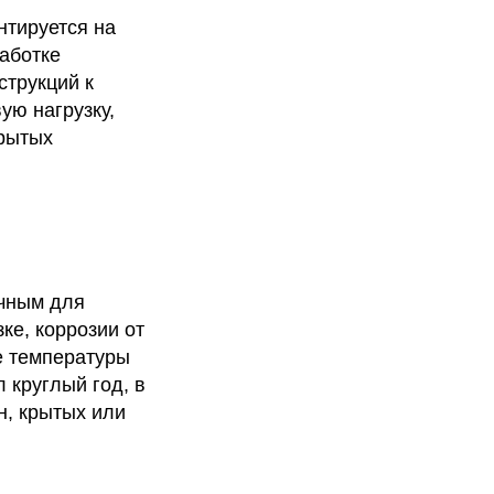
нтируется на
аботке
струкций к
ую нагрузку,
крытых
ичным для
ке, коррозии от
е температуры
 круглый год, в
н, крытых или