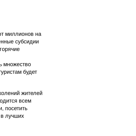
от миллионов на
енные субсидии
 горячие
сь множество
туристам будет
колений жителей
ходится всем
, посетить
 в лучших