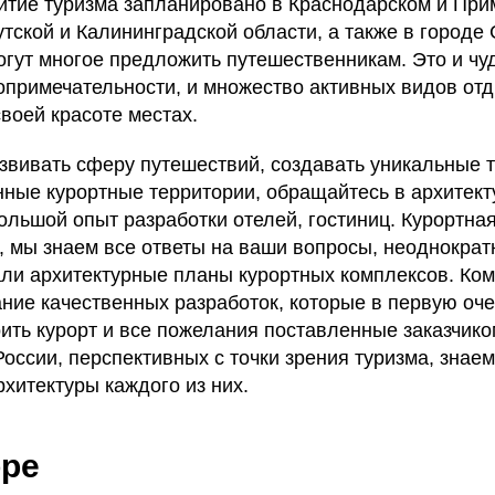
итие туризма запланировано в Краснодарском и Прим
тской и Калининградской области, а также в городе 
огут многое предложить путешественникам. Это и чу
опримечательности, и множество активных видов отд
воей красоте местах.
азвивать сферу путешествий, создавать уникальные 
нные курортные территории, обращайтесь в архитек
ольшой опыт разработки отелей, гостиниц. Курортна
ь, мы знаем все ответы на ваши вопросы, неоднокра
али архитектурные планы курортных комплексов. Ко
ание качественных разработок, которые в первую оч
оить курорт и все пожелания поставленные заказчик
России, перспективных с точки зрения туризма, знае
рхитектуры каждого из них.
оре