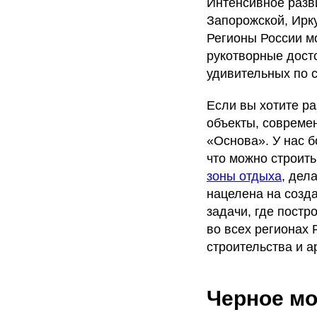
Интенсивное разв
Запорожской, Ирку
Регионы России м
рукотворные дост
удивительных по с
Если вы хотите р
объекты, совреме
«Основа». У нас б
что можно строит
зоны отдыха
, дел
нацелена на созд
задачи, где постр
во всех регионах 
строительства и а
Черное м