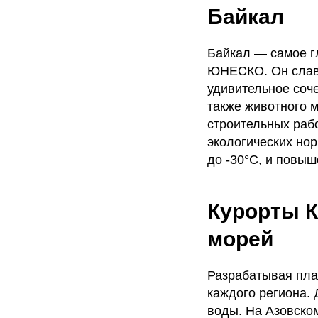
Байкал
Байкал — самое г
ЮНЕСКО. Он слави
удивительное соч
также животного м
строительных раб
экологических но
до -30°C, и повыш
Курорты К
морей
Разрабатывая пла
каждого региона.
воды. На Азовско