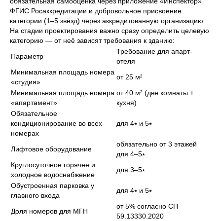
обязательная самооценка через приложение «Инспектор»
ФГИС Росаккредитации и добровольное присвоение
категории (1–5 звёзд) через аккредитованную организацию.
На стадии проектирования важно сразу определить целевую
категорию — от неё зависят требования к зданию:
Требование для апарт-
Параметр
отеля
Минимальная площадь номера
от 25 м²
«студия»
Минимальная площадь номера
от 40 м² (две комнаты +
«апартамент»
кухня)
Обязательное
кондиционирование во всех
для 4⭑ и 5⭑
номерах
обязательно от 3 этажей
Лифтовое оборудование
для 4–5⭑
Круглосуточное горячее и
для 3–5⭑
холодное водоснабжение
Обустроенная парковка у
для 4⭑ и 5⭑
главного входа
от 5% согласно СП
Доля номеров для МГН
59.13330.2020