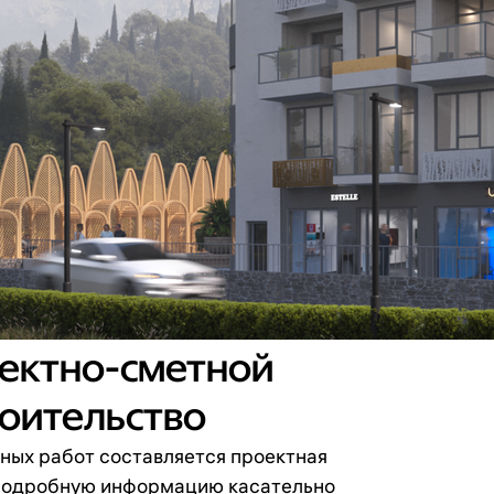
ектно-сметной
оительство
ных работ составляется проектная
 подробную информацию касательно