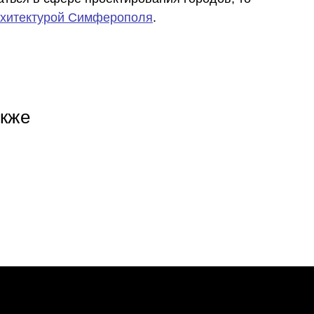
рхитектурой Симферополя
.
+7
акже