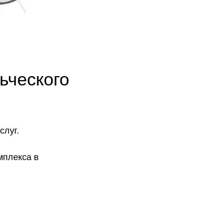
ьческого
слуг.
мплекса в