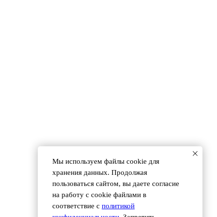
Мы используем файлы сookie для
 (495) 118 25 11
info@osnova.org.ru
хранения данных. Продолжая
пользоваться сайтом, вы даете согласие
Согласие на обработку персональных данных
на работу с cookie файлами в
соответствие с
политикой