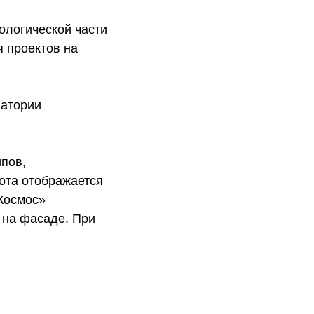
ологической части
 проектов на
патории
ипов,
тота отображается
Космос»
 на фасаде. При