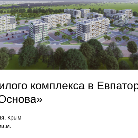
илого комплекса в Евпато
«Основа»
рия, Крым
кв.м.