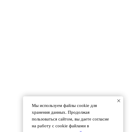
 (495) 118 25 11
info@osnova.org.ru
Мы используем файлы сookie для
Согласие на обработку персональных данных
хранения данных. Продолжая
пользоваться сайтом, вы даете согласие
на работу с cookie файлами в