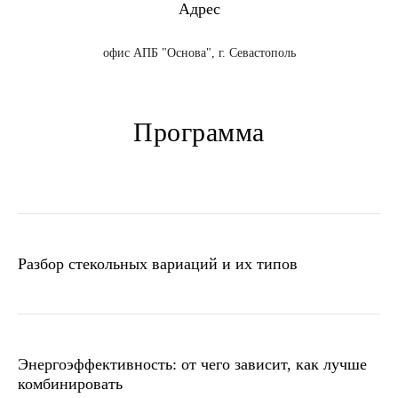
Адрес
офис АПБ "Основа", г. Севастополь
Программа
+7 (495) 118 25 11
info@osnova.org.ru
Политика в отношении обработки персональных данных
Согласие на обработку персональных данных
Разбор стекольных вариаций и их типов
Энергоэффективность: от чего зависит, как лучше
комбинировать