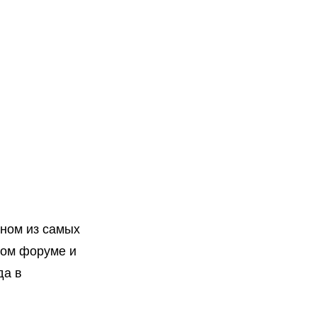
оекты
Бюро
Контакты
Карьера
Лекторий
Блог
дном из самых
ном форуме и
да в