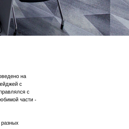
оведено на
бейджей с
правлялся с
юбимой части -
3 разных