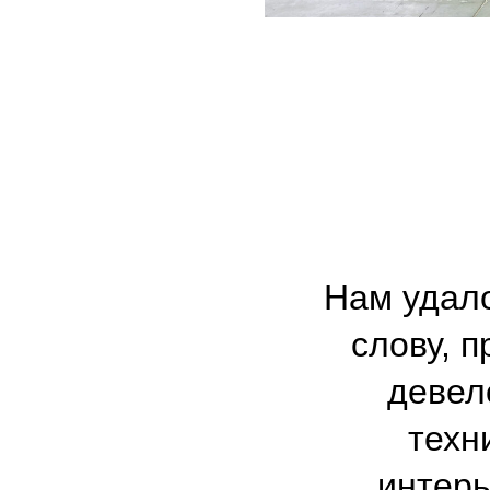
Нам удало
слову, 
девел
техн
интерь