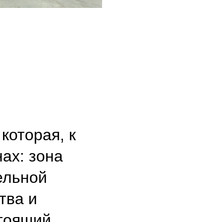
которая, к
ах: зона
ельной
тва и
стоящий