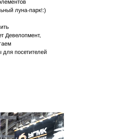
 элементов
ьный луна-парк!:)
ить
т Девелопмент,
гаем
 для посетителей