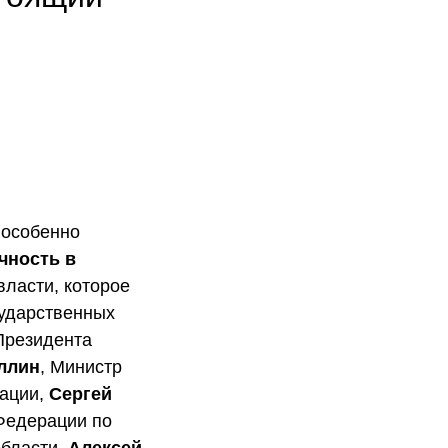
 особенно
чность в
власти, которое
сударственных
Президента
ллин
, Министр
рации,
Сергей
Федерации по