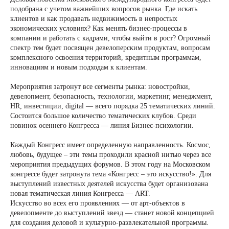
подобрана с учетом важнейших вопросов рынка. Где искать
клиентов и как продавать недвижимость в непростых
экономических условиях? Как менять бизнес-процессы в
компании и работать с кадрами, чтобы выйти в рост? Огромный
спектр тем будет посвящен девелоперским продуктам, вопросам
комплексного освоения территорий, кредитным программам,
инновациям и новым подходам к клиентам.
Мероприятия затронут все сегменты рынка: новостройки,
девелопмент, безопасность, технологии, маркетинг, менеджмент,
HR, инвестиции, digital — всего порядка 25 тематических линий.
Состоится большое количество тематических клубов. Среди
новинок осеннего Конгресса — линия Бизнес-психологии.
Каждый Конгресс имеет определенную направленность. Космос,
любовь, будущее – эти темы проходили красной нитью через все
мероприятия предыдущих форумов. В этом году на Московском
конгрессе будет затронута тема «Конгресс – это искусство!». Для
выступлений известных деятелей искусства будет организована
новая тематическая линия Конгресса — ART.
Искусство во всех его проявлениях — от арт-объектов в
девелопменте до выступлений звезд — станет новой концепцией
для создания деловой и культурно-развлекательной программы.