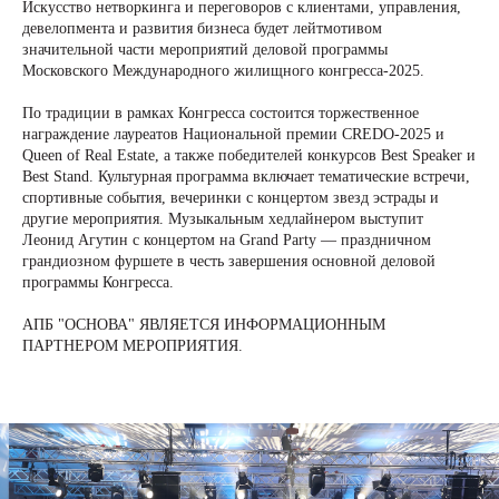
Искусство нетворкинга и переговоров с клиентами, управления,
девелопмента и развития бизнеса будет лейтмотивом
значительной части мероприятий деловой программы
Московского Международного жилищного конгресса-2025.
По традиции в рамках Конгресса состоится торжественное
награждение лауреатов Национальной премии CREDO-2025 и
Queen of Real Estate, а также победителей конкурсов Best Speaker и
Best Stand. Культурная программа включает тематические встречи,
спортивные события, вечеринки с концертом звезд эстрады и
другие мероприятия. Музыкальным хедлайнером выступит
Леонид Агутин с концертом на Grand Party — праздничном
грандиозном фуршете в честь завершения основной деловой
программы Конгресса.
АПБ "ОСНОВА" ЯВЛЯЕТСЯ ИНФОРМАЦИОННЫМ
ПАРТНЕРОМ МЕРОПРИЯТИЯ.
+7 (495) 118 25 11
info@osnova.org.ru
Политика в отношении обработки персональных данных
Согласие на обработку персональных данных