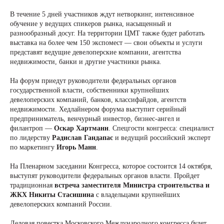
В течение 5 дней участников ждут нетворкинг, интенсивное
обучение у ведущих спикеров рынка, насыщенный и
разнообразный досуг. На территории ЦМТ также будет работать
выставка на более чем 150 экспомест — свои объекты и услуги
представят ведущие девелоперские компании, агентства
недвижимости, банки и другие участники рынка.
На форум приедут руководители федеральных органов
государственной власти, собственники крупнейших
девелоперских компаний, банков, классифайдов, агентств
недвижимости. Хедлайнером форума выступит серийный
предприниматель, венчурный инвестор, бизнес-ангел и
филантроп —
Оскар Хартманн
. Спецгости конгресса: специалист
по лидерству
Радислав Гандапас
и ведущий российский эксперт
по маркетингу
Игорь Манн
.
На Пленарном заседании Конгресса, которое состоится 14 октября,
выступят руководители федеральных органов власти. Пройдет
традиционная
встреча заместителя Министра строительства и
ЖКХ Никиты Стасишина
с владельцами крупнейших
девелоперских компаний России.
Деловая повестка Московского Международного конгресса будет