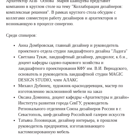
Архитектор АПБ "Основа" Мария Шанцуева представит
компанию в круглом столе на тему "Коллаборация дизайнеров:
комплексные решения". В рамках круглого стола обсудим с
коллегами совместную работу дизайнеров и архитекторов и
возникающую в процессе синергию.
Среди спикеров:
Анна Домбровская, главный дизайнер и руководитель
проектного отдела студии ландшафтного дизайна "Ладога"
Светлана Тукач, ландшафтный дизайнер, дендролог, к.б.н.,
доцент кафедры садово-паркового хозяйства и
ландшафтного проектирования КФУ им. В.И. Вернадского,
основатель и руководитель ландшафтной студии MAGIC
DESIGN STUDIO, член АЛАКС
Михаил Дубинец, художник-краснодеревщик, мастер по
изготовлению эксклюзивной мебели на заказ
Оксана Домнина, доцент кафедры «Архитектуры и дизайн»
Института развития города СевГУ, руководитель
Регионального отделения Союза дизайнеров России в г.
Севастополь, шеф-дизайнер Российской галереи искусств
Татьяна Лозовицкая, дизайнер интерьера, в прошлом
руководитель предприятия, изготавливающего
кастомизированную мебель