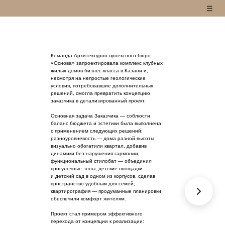
оманда Архитектурно-проектного бюро
Основа» запроектировала комплекс клубных
илых домов бизнес-класса в Казани и,
есмотря на непростые геологические
словия, потребовавшие дополнительных
ешений, смогла превратить концепцию
аказчика в детализированный проект.
сновная задача Заказчика — соблюсти
аланс бюджета и эстетики была выполнена
 применением следующих решений:
азноуровневость — дома разной высоты
изуально обогатили квартал, добавив
инамики без нарушения гармонии;
ункциональный стилобат — объединил
рогулочные зоны, детские площадки
 детский сад в одном из корпусов, сделав
ространство удобным для семей;
вартирография — продуманные планировки
беспечили комфорт жителям.
роект стал примером эффективного
ерехода от концепции к реализации:
снова учла запросы целевой аудитории,
даптировалась к сложным условиям
 обеспечила рентабельность для Заказчика.