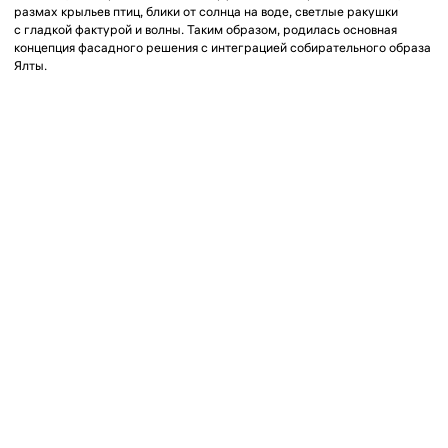
Основная фишка комплекса — акцентная входная группа в одной
из секций объекта. Поскольку сам объем комплекса протяженный,
с преобладающими горизонталями, мы выбрали сделать акцент
на входной группе посредством выступающих за плоскость фасада
активных вертикальных элементов, в плане напоминающих размах
крыльев птицы. Также для визуального разделения всего объема
на секции часть балконов выполнена с заглублением в виде
полукруга.