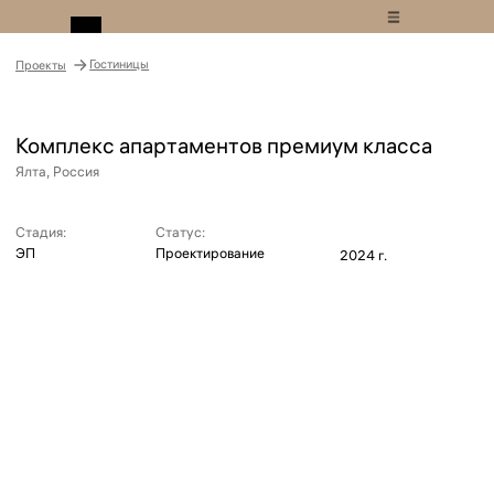
Гостиницы
Проекты
Комплекс апартаментов премиум класса
Ялта, Россия
Стадия:
Статус:
ЭП
Проектирование
2024 г.
Основной задачей в этом проекте было создание фасадных решений
для комплекса апартаментов премиального уровня, к которой
мы подошли также ответственно, как и к проектированию с нуля,
и начали с анализа пространственного и архитектурного контекста
территории.