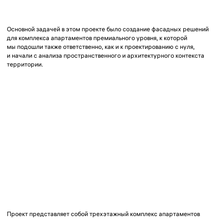
Проект представляет собой трехэтажный комплекс апартаментов
премиум класса и расположен в центре города Ялта, для
архитектуры которой характерно использование натуральных
материалов, сомасштабность человеку, светлые оттенки в отделке
и активная пластика фасадов.
Поэтому в облик здания нам хотелось заложить определенные
визуальные впечатления — плавные линии, невесомые ограждения,
ощущение легкости, натуральность материалов, чтобы объект был
наиболее деликатно интегрирован в существующий контекст.