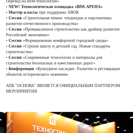
Переход на BIM-технологии»
•
NEW! Технологическая площадка «BIM-АРЕНА»
•
Мастер-классы
при поддержке АВОК
•
Сессия
«Строительная химия: тенденции и перспективы
развития отечественного производства»
•
Сессия
«Промышленное строительство как драйвер развития
Российской экономики»
•
Сессия
«Формирование комфортной городской среды»
•
Сессия
«Строим школу и детский сад. Новые стандарты
строительства»
•
Сессия
«Современные технологии и материалы для
строительства безопасных и качественных дорог»
•
Конференция
«Культурное наследие. Развитие и реставрация
объектов исторического значения»
АПБ "ОСНОВА" ЯВЛЯЕТСЯ ОФИЦИАЛЬНЫМ ПАРТНЕРОМ
МЕРОПРИЯТИЯ.
+7 (495) 118 25 11
info@osnova.org.ru
Политика в отношении обработки персональных данных
Согласие на обработку персональных данных