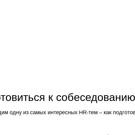
Пр
О нас
Услуги
Команда
отовиться к собеседовани
дим одну из самых интересных HR-тем – как подготов