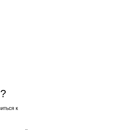
оекты
Бюро
Контакты
Карьера
Лекторий
Блог
ю?
иться к