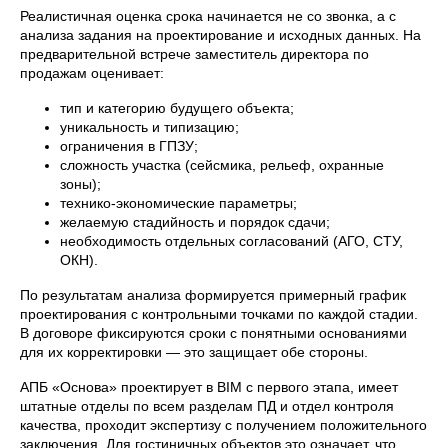
Реалистичная оценка срока начинается не со звонка, а с
анализа задания на проектирование и исходных данных. На
предварительной встрече заместитель директора по
продажам оценивает:
+7 (495) 118 25 11
тип и категорию будущего объекта;
info@osnova.org.ru
уникальность и типизацию;
ограничения в ГПЗУ;
Политика в отношении обработки персональных данных
сложность участка (сейсмика, рельеф, охранные
Согласие на обработку персональных данных
зоны);
технико-экономические параметры;
желаемую стадийность и порядок сдачи;
необходимость отдельных согласований (АГО, СТУ,
ОКН).
По результатам анализа формируется примерный график
проектирования с контрольными точками по каждой стадии.
В договоре фиксируются сроки с понятными основаниями
для их корректировки — это защищает обе стороны.
АПБ «Основа» проектирует в BIM с первого этапа, имеет
штатные отделы по всем разделам ПД и отдел контроля
качества, проходит экспертизу с получением положительного
заключения. Для гостиничных объектов это означает, что