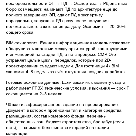
последовательности ЭП → ПД → Экспертиза → РД опытные
бюро совмещают: начинают ПД по архитектуре ещё до
полного завершения ЭП, сдают ПД в экспертизу
пораздельно, запускают РД сразу после получения
положительного заключения разделу. Экономия — 20–30%
общего срока.
BIM-технология. Единая информационная модель позволяет
обнаруживать коллизии между архитектурой, конструкциями
и инженерией на стадии ПД, а не в процессе СМР. Это
устраняет целые циклы переделок, которые при 2D-
проектировании съедают недели. Для гостиницы 4⭑ BIM
экономит 4–8 недель за счёт отсутствия поздних доработок.
Готовые исходные данные. Если заказчик к моменту старта
работ имеет ГПЗУ, технические условия, изыскания — срок П
сокращается на 2–3 недели.
Чёткое и зафиксированное задание на проектирование.
Документ, в котором прописаны тип и категория средства
размещения, состав номерного фонда, перечень
общественных зон, бюджет строительства, брендбук (если
есть), — снимает большинство итераций на стадии
концепции.