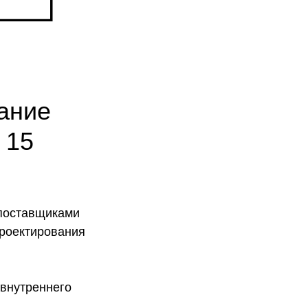
ание
 15
 поставщиками
проектирования
 внутреннего