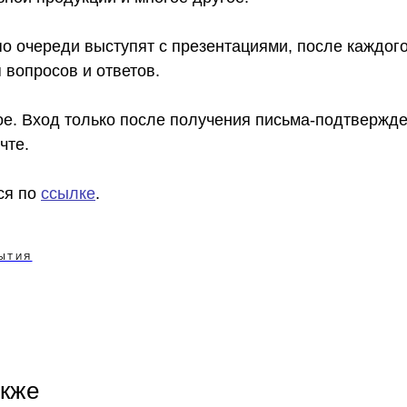
по очереди выступят с презентациями, после каждог
 вопросов и ответов.
ое. Вход только после получения письма-подтвержд
чте.
ся по
ссылке
.
ЫТИЯ
акже