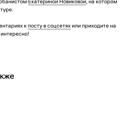
урбанистом
Екатериной Новиковой
, на котором
туре.
ентариях к
посту в соцсетях
или приходите на
 интересно!
акже
+7