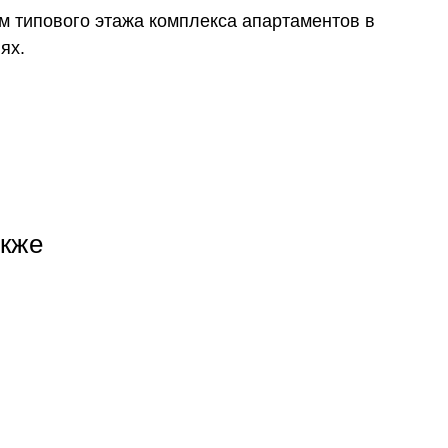
м типового этажа комплекса апартаментов в
ях.
+7
акже