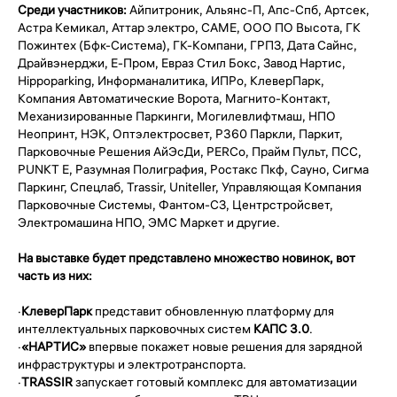
Среди участников:
Айпитроник, Альянс-П, Апс-Спб, Артсек,
Астра Кемикал, Аттар электро, CAME, ООО ПО Высота, ГК
Пожинтех (Бфк-Система), ГК-Компани, ГРПЗ, Дата Сайнс,
Драйвэнерджи, Е-Пром, Евраз Стил Бокс, Завод Нартис,
Hippoparking, Информаналитика, ИПРо, КлеверПарк,
Компания Автоматические Ворота, Магнито-Контакт,
Механизированные Паркинги, Могилевлифтмаш, НПО
Неопринт, НЭК, Оптэлектросвет, P360 Паркли, Паркит,
Парковочные Решения АйЭсДи, PERCо, Прайм Пульт, ПСС,
PUNKT Е, Разумная Полиграфия, Ростакс Пкф, Сауно, Сигма
Паркинг, Спецлаб, Trassir, Uniteller, Управляющая Компания
Парковочные Системы, Фантом-СЗ, Центрстройсвет,
Электромашина НПО, ЭМС Маркет и другие.
На выставке будет представлено множество новинок, вот
часть из них:
·
КлеверПарк
представит обновленную платформу для
интеллектуальных парковочных систем
КАПС 3.0
.
·
«НАРТИС»
впервые покажет новые решения для зарядной
инфраструктуры и электротранспорта.
·
TRASSIR
запускает готовый комплекс для автоматизации