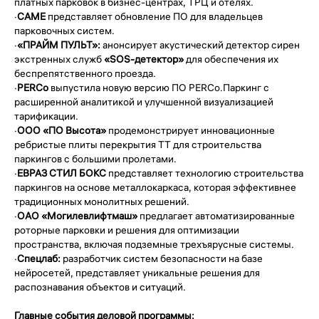
платных парковок в бизнес-центрах, ТРЦ и отелях.
·
CAME
представляет обновление ПО для владельцев
парковочных систем.
·
«ПРАЙМ ПУЛЬТ»:
анонсирует акустический детектор сирен
экстренных служб
«SOS-детектор»
для обеспечения их
беспрепятственного проезда.
·
PERCo
выпустила новую версию ПО PERCo.Паркинг с
расширенной аналитикой и улучшенной визуализацией
тарификации.
·
ООО «ПО Высота»
продемонстрирует инновационные
ребристые плиты перекрытия ТТ для строительства
паркингов с большими пролетами.
·
ЕВРАЗ СТИЛ БОКС
представляет технологию строительства
паркингов на основе металлокаркаса, которая эффективнее
традиционных монолитных решений.
·
ОАО «Могилевлифтмаш»
предлагает автоматизированные
роторные парковки и решения для оптимизации
пространства, включая подземные трехъярусные системы.
·
Спецлаб:
разработчик систем безопасности на базе
нейросетей, представляет уникальные решения для
распознавания объектов и ситуаций.
Главные события деловой программы: