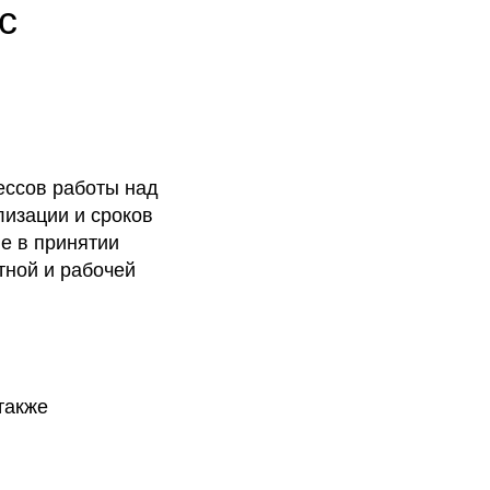
с
ессов работы над
лизации и сроков
е в принятии
тной и рабочей
также