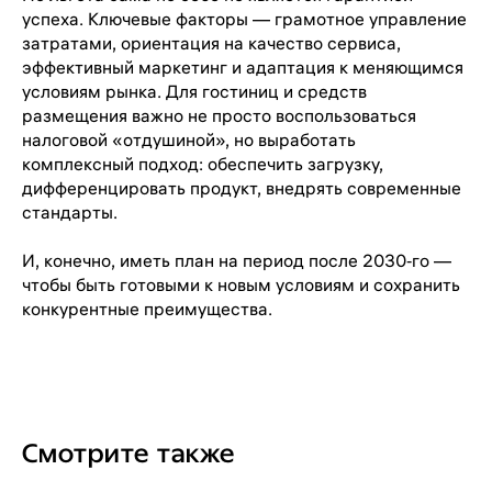
успеха. Ключевые факторы — грамотное управление
затратами, ориентация на качество сервиса,
эффективный маркетинг и адаптация к меняющимся
условиям рынка. Для гостиниц и средств
размещения важно не просто воспользоваться
налоговой «отдушиной», но выработать
комплексный подход: обеспечить загрузку,
дифференцировать продукт, внедрять современные
+7 (495) 118 25 11
стандарты.
info@osnova.org.ru
И, конечно, иметь план на период после 2030‑го —
Политика в отношении обработки персональных данных
чтобы быть готовыми к новым условиям и сохранить
Согласие на обработку персональных данных
конкурентные преимущества.
Смотрите также